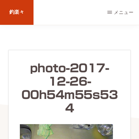
Skip
釣楽々
メニュー
to
main
海
content
水・
淡
水，
photo-2017-
ル
12-26-
ア
ー・
00h54m55s53
エ
4
サ
問
わ