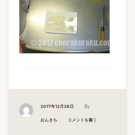
ず
幅
広
く
釣
り
を
紹
介
し
ま
2017年12月26日
By
す
おんきち
コメントを書く