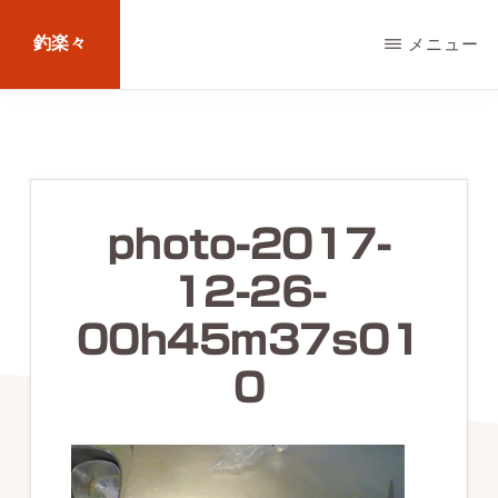
Skip
釣楽々
メニュー
to
main
海
content
水・
淡
水，
photo-2017-
ル
12-26-
ア
ー・
00h45m37s01
エ
0
サ
問
わ