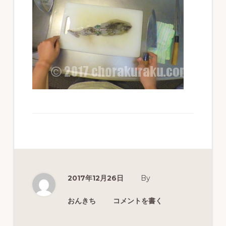
ず
幅
広
く
釣
り
を
紹
介
し
ま
2017年12月26日
By
す
おんきち
コメントを書く