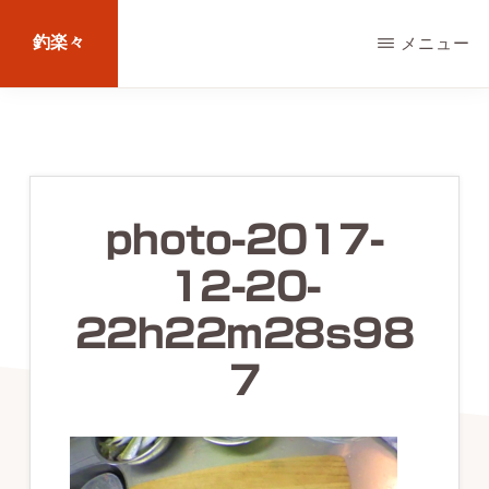
Skip
釣楽々
メニュー
to
main
海
content
水・
淡
水，
photo-2017-
ル
12-20-
ア
ー・
22h22m28s98
エ
7
サ
問
わ