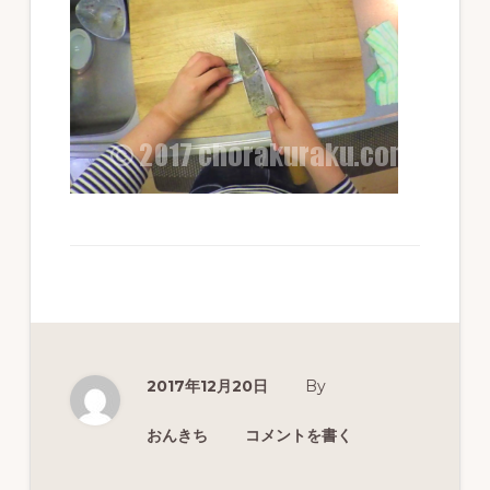
ず
幅
広
く
釣
り
を
紹
介
し
ま
2017年12月20日
By
す
おんきち
コメントを書く