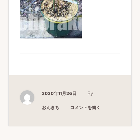
ず
幅
広
く
釣
り
を
紹
介
2020年11月26日
By
し
ま
おんきち
コメントを書く
す
Reader