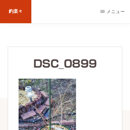
Skip
釣楽々
メニュー
to
main
海
content
水・
淡
水，
DSC_0899
ル
ア
ー・
エ
サ
問
わ