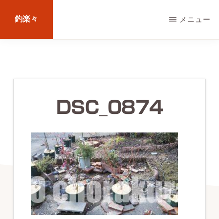
Skip
釣楽々
メニュー
to
main
海
content
水・
淡
水，
DSC_0874
ル
ア
ー・
エ
サ
問
わ