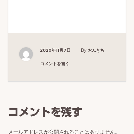
ず
幅
広
く
釣
2020年11月7日
By
おんきち
り
を
コメントを書く
紹
介
Reader
し
Interactions
ま
コメントを残す
す
メールアドレスが公開されることはありません。