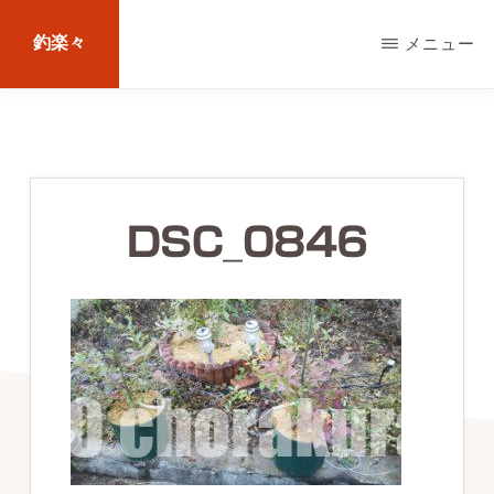
Skip
釣楽々
メニュー
to
main
海
content
水・
淡
水，
DSC_0846
ル
ア
ー・
エ
サ
問
わ