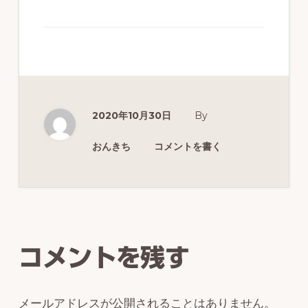
ず
幅
広
く
釣
2020年10月30日
By
り
を
おんきち
コメントを書く
紹
介
Reader
し
Interactions
ま
コメントを残す
す
メールアドレスが公開されることはありません。