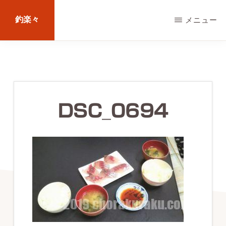
Skip
釣楽々
メニュー
to
main
海
content
水・
淡
水，
DSC_0694
ル
ア
ー・
エ
サ
問
わ