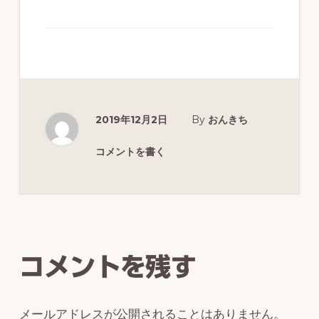
ず
幅
広
く
釣
2019年12月2日
By
おんきち
り
を
コメントを書く
紹
介
Reader
し
Interactions
ま
コメントを残す
す
メールアドレスが公開されることはありません。