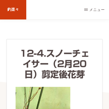
Skip
釣楽々
メニュー
to
main
海
content
水・
淡
水，
12-4.スノーチェ
ル
イサー（2月20
ア
ー・
日）剪定後花芽
エ
サ
問
わ