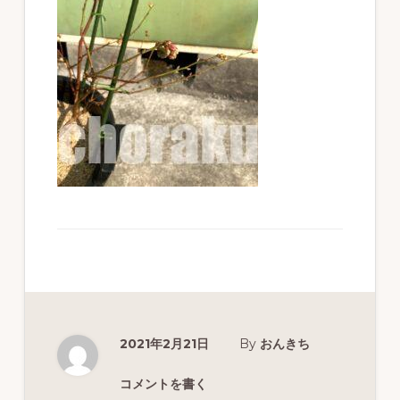
ず
幅
広
く
釣
り
を
紹
介
し
ま
す
2021年2月21日
By
おんきち
コメントを書く