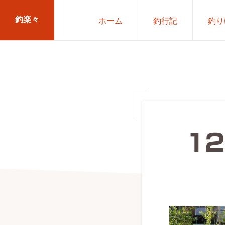
Skip
Skip
釣楽々
ホーム
釣行記
釣り
to
to
primary
main
海
navigation
content
水・
淡
水，
ル
ア
1
ー・
エ
サ
問
わ