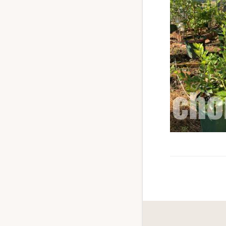
ず
幅
広
く
釣
り
を
紹
介
し
ま
す