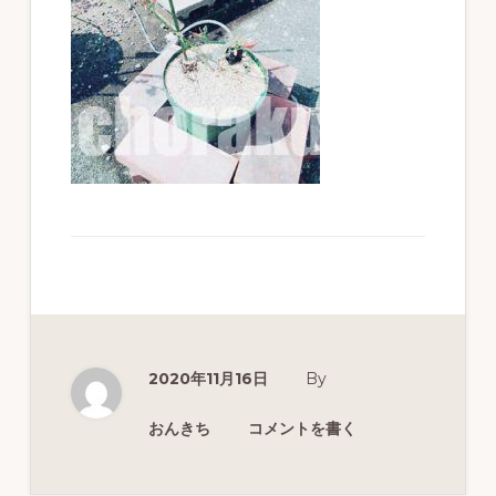
ず
幅
広
く
釣
り
を
紹
介
し
ま
2020年11月16日
By
す
おんきち
コメントを書く