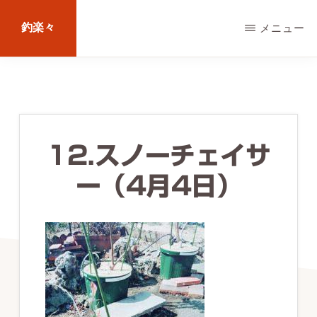
Skip
釣楽々
メニュー
to
main
海
content
水・
淡
水，
12.スノーチェイサ
ル
ー（4月4日）
ア
ー・
エ
サ
問
わ