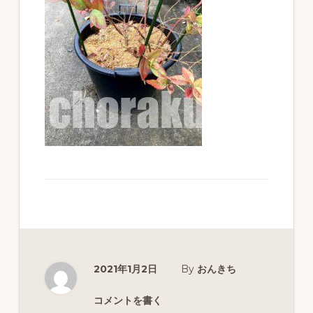
ず
幅
広
く
釣
り
を
紹
介
し
ま
す
2021年1月2日
By
おんきち
コメントを書く