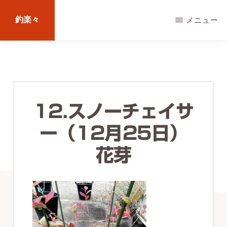
Skip
釣楽々
メニュー
to
main
海
content
水・
淡
水，
12.スノーチェイサ
ル
ー（12月25日）
ア
ー・
花芽
エ
サ
問
わ