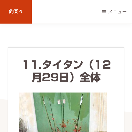
Skip
釣楽々
メニュー
to
main
海
content
水・
淡
水，
11.タイタン（12
ル
月29日）全体
ア
ー・
エ
サ
問
わ