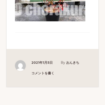
ず
幅
広
く
釣
り
を
紹
2021年1月5日
By
おんきち
介
し
コメントを書く
ま
す
Reader
Interactions