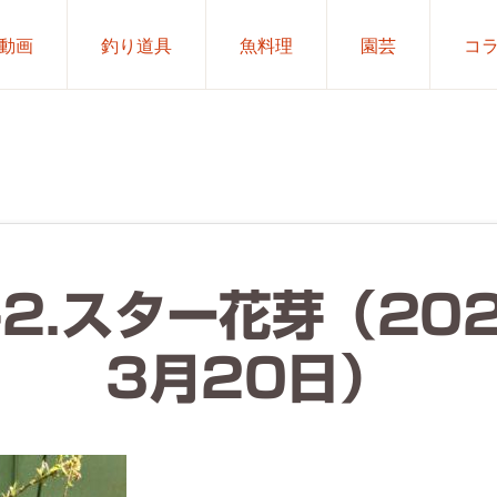
動画
釣り道具
魚料理
園芸
コ
-2.スター花芽（20
3月20日）