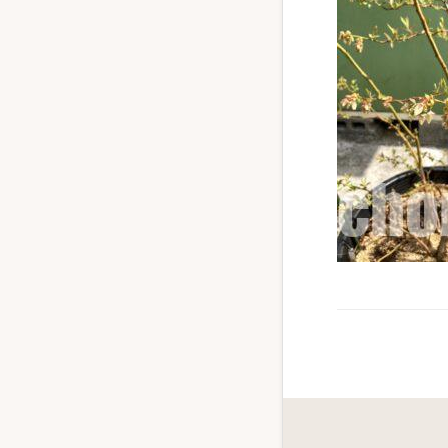
ず
幅
広
く
釣
り
を
紹
介
し
ま
す