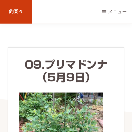
Skip
釣楽々
メニュー
to
main
海
content
水・
淡
水，
09.プリマドンナ
ル
（5月9日）
ア
ー・
エ
サ
問
わ