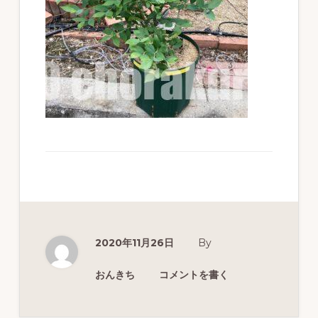
ず
幅
広
く
釣
り
を
紹
介
し
ま
2020年11月26日
By
す
おんきち
コメントを書く