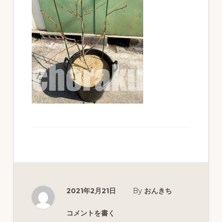
ず
幅
広
く
釣
り
を
紹
介
し
ま
す
2021年2月21日
By
おんきち
コメントを書く