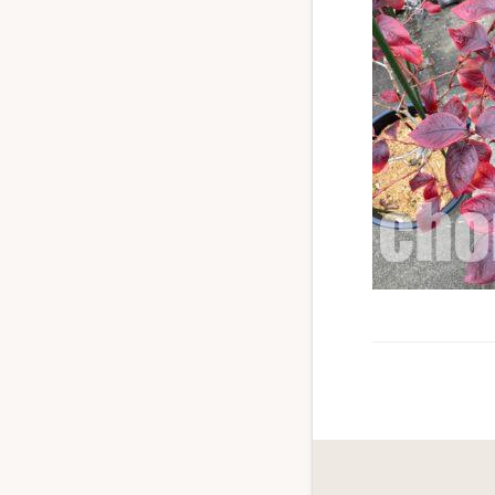
ず
幅
広
く
釣
り
を
紹
介
し
ま
す