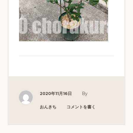
ず
幅
広
く
釣
り
を
紹
介
し
2020年11月16日
By
ま
おんきち
コメントを書く
す
Reader