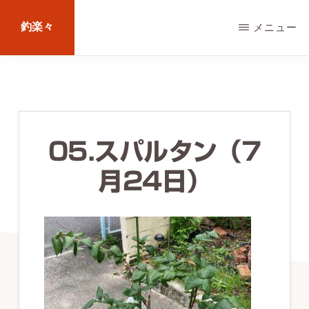
Skip
釣楽々
メニュー
to
main
海
content
水・
淡
水，
05.スパルタン（7
ル
月24日）
ア
ー・
エ
サ
問
わ