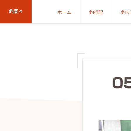
Skip
Skip
釣楽々
ホーム
釣行記
釣り
to
to
primary
main
海
navigation
content
水・
淡
水，
ル
ア
0
ー・
エ
サ
問
わ