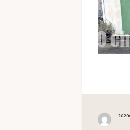
ず
幅
広
く
釣
り
を
紹
介
し
ま
す
2020