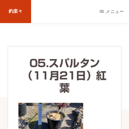
Skip
釣楽々
メニュー
to
main
海
content
水・
淡
水，
05.スパルタン
ル
（11月21日）紅
ア
ー・
葉
エ
サ
問
わ