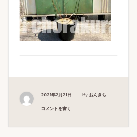
ず
幅
広
く
釣
り
を
紹
介
し
2021年2月21日
By
おんきち
ま
コメントを書く
す
Reader