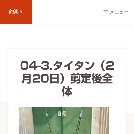
Skip
釣楽々
メニュー
to
main
海
content
水・
淡
水，
04-3.タイタン（2
ル
月20日）剪定後全
ア
ー・
体
エ
サ
問
わ