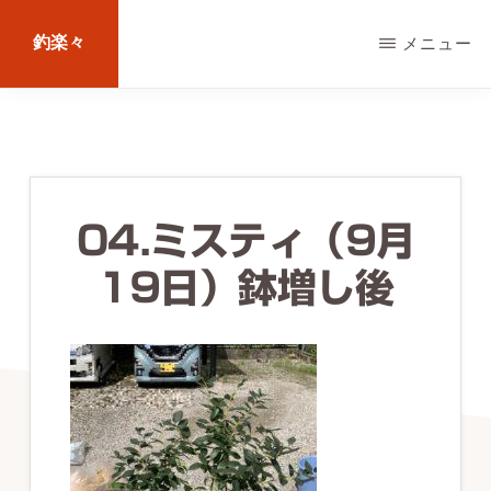
Skip
釣楽々
メニュー
to
main
海
content
水・
淡
水，
04.ミスティ（9月
ル
19日）鉢増し後
ア
ー・
エ
サ
問
わ