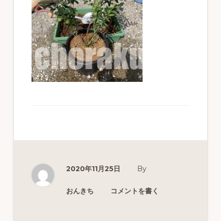
ず
幅
広
く
釣
り
を
紹
介
し
ま
2020年11月25日
By
す
おんきち
コメントを書く