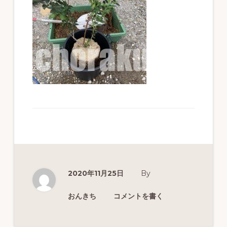
ず
幅
広
く
釣
り
を
紹
介
し
ま
2020年11月25日
By
す
おんきち
コメントを書く