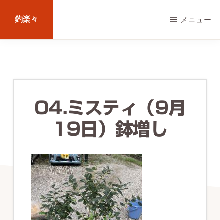
Skip
釣楽々
メニュー
to
main
海
content
水・
淡
水，
04.ミスティ（9月
ル
19日）鉢増し
ア
ー・
エ
サ
問
わ