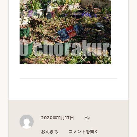
ず
幅
広
く
釣
り
を
紹
介
し
ま
す
2020年11月17日
By
おんきち
コメントを書く