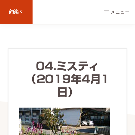
Skip
釣楽々
メニュー
to
main
海
content
水・
淡
水，
04.ミスティ
ル
（2019年4月1
ア
ー・
日）
エ
サ
問
わ