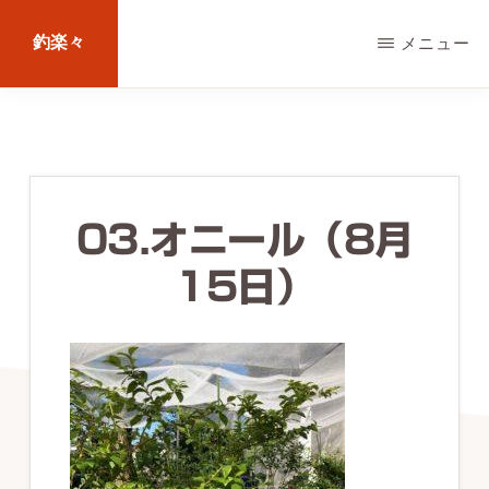
Skip
釣楽々
メニュー
to
main
海
content
水・
淡
水，
03.オニール（8月
ル
15日）
ア
ー・
エ
サ
問
わ