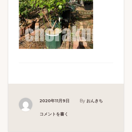
ず
幅
広
く
釣
り
を
紹
介
し
ま
2020年11月9日
By
おんきち
す
コメントを書く