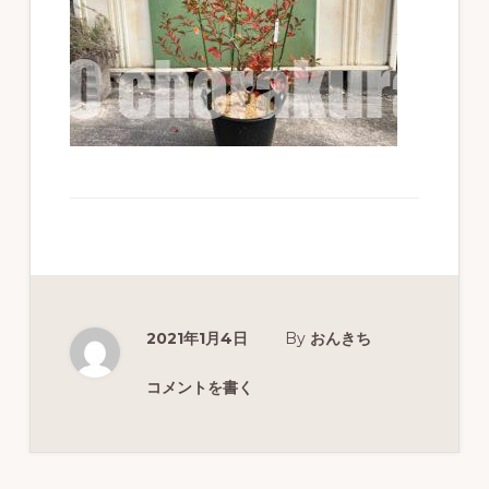
ず
幅
広
く
釣
り
を
紹
介
し
2021年1月4日
By
おんきち
ま
コメントを書く
す
Reader