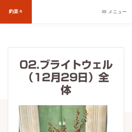
Skip
釣楽々
メニュー
to
main
海
content
水・
淡
水，
02.ブライトウェル
ル
（12月29日）全
ア
ー・
体
エ
サ
問
わ