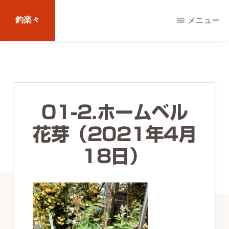
Skip
釣楽々
メニュー
to
main
海
content
水・
淡
水，
01-2.ホームベル
ル
花芽（2021年4月
ア
ー・
18日）
エ
サ
問
わ