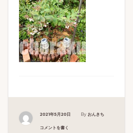
ず
幅
広
く
釣
り
を
紹
介
し
ま
す
2021年5月20日
By
おんきち
コメントを書く