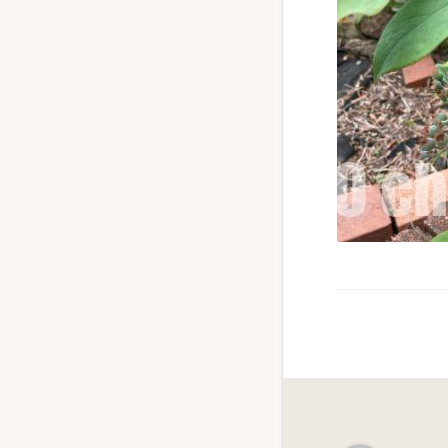
ず
幅
広
く
釣
り
を
紹
介
し
ま
す