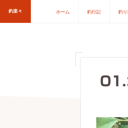
Skip
Skip
釣楽々
ホーム
釣行記
釣り
to
to
primary
main
海
navigation
content
水・
淡
水，
ル
ア
01
ー・
エ
サ
問
わ