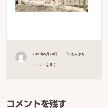
ず
幅
広
く
釣
り
を
2021年5月20日
By
おんきち
紹
コメントを書く
介
し
Reader
ま
Interactions
す
コメントを残す