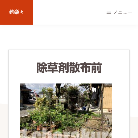
Skip
釣楽々
メニュー
to
main
海
content
水・
淡
水，
除草剤散布前
ル
ア
ー・
エ
サ
問
わ