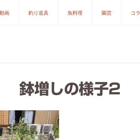
動画
釣り道具
魚料理
園芸
コ
鉢増しの様子2