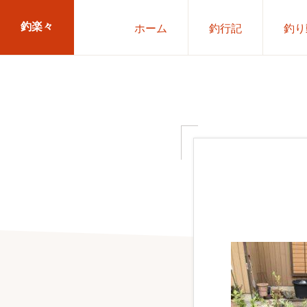
Skip
Skip
釣楽々
ホーム
釣行記
釣り
to
to
primary
main
海
navigation
content
水・
淡
水，
ル
ア
ー・
エ
サ
問
わ