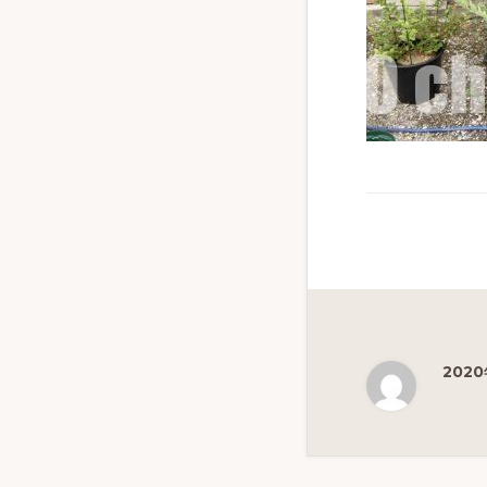
ず
幅
広
く
釣
り
を
紹
介
し
ま
202
す
Reade