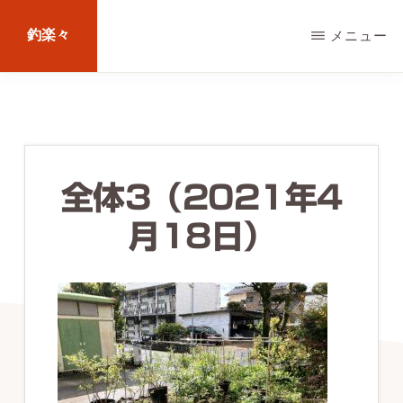
Skip
釣楽々
メニュー
to
main
海
content
水・
淡
水，
全体3（2021年4
ル
月18日）
ア
ー・
エ
サ
問
わ