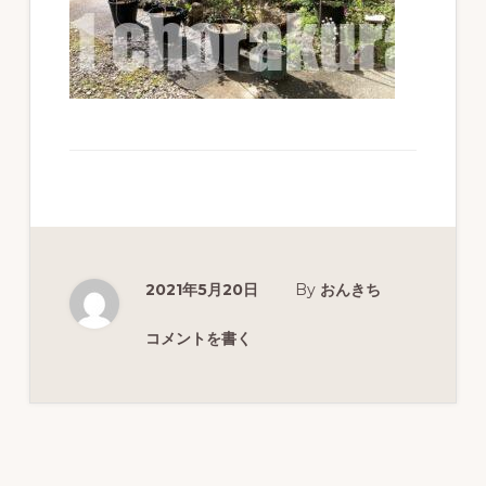
ず
幅
広
く
釣
り
を
紹
2021年5月20日
By
おんきち
介
し
コメントを書く
ま
す
Reader
Interactions